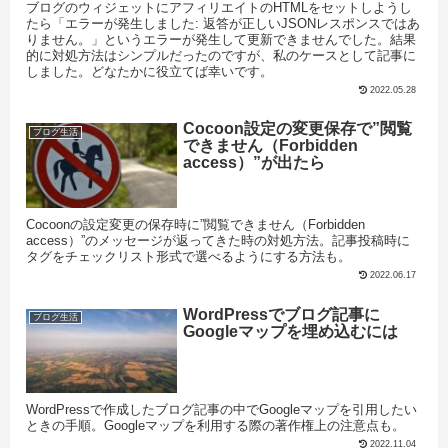
ブログのウィジェットにアフィリエイトのHTMLをセットしようし
たら「エラーが発生しました: 返答が正しいJSONレスポンスではあ
りません。」というエラーが発生して更新できませんでした。結果
的に対処方法はシンプルだったのですが、私のケースとして記事に
しました。どなたかに役立てば幸いです。
2022.05.28
Cocoon設定の変更保存で”閲覧
ブログ生活
できません（Forbidden
access）”が出たら
Cocoonの設定変更の保存時に”閲覧できません（Forbidden
access）”のメッセージが返ってきた時の対処方法。記事投稿時に
タグをチェックリスト形式で選べるようにする方法も。
2022.06.17
WordPressでブログ記事に
ブログ生活
Googleマップを埋め込むには
WordPressで作成したブログ記事の中でGoogleマップを引用したい
ときの手順。Googleマップを利用する際の著作権上の注意点も。
2022.11.04