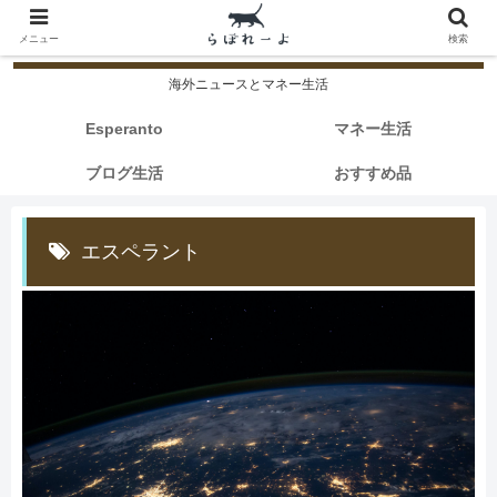
メニュー
検索
海外ニュースとマネー生活
Esperanto
マネー生活
ブログ生活
おすすめ品
エスペラント