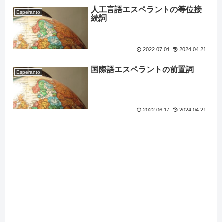
人工言語エスペラントの等位接
Esperanto
続詞
2022.07.04
2024.04.21
国際語エスペラントの前置詞
Esperanto
2022.06.17
2024.04.21