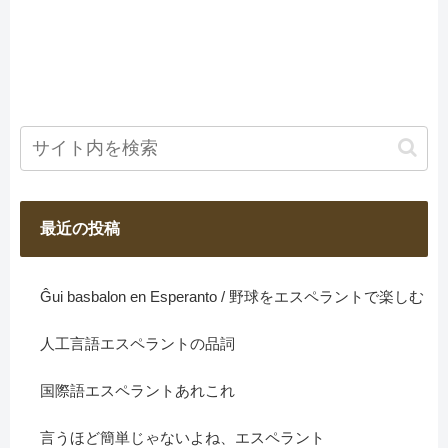
最近の投稿
Ĝui basbalon en Esperanto / 野球をエスペラントで楽しむ
人工言語エスペラントの品詞
国際語エスペラントあれこれ
言うほど簡単じゃないよね、エスペラント