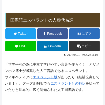
国際語エスぺラントの人称代名詞
Twitter
Facebook
はてブ
LINE
LinkedIn
コピー
2024.04.21
2022.06.08
「世界平和の為に中立で学びやすい言葉を作ろう！」とザメ
ンホフ博士が考案した人工言語であるエスペラント。
ウィキペディアに
エスペラント版
があったり（結構充実して
いる！）、グーグル翻訳でも
エスペラントとの翻訳
を扱って
いたりと世界的に広く認知された人工国際語です。