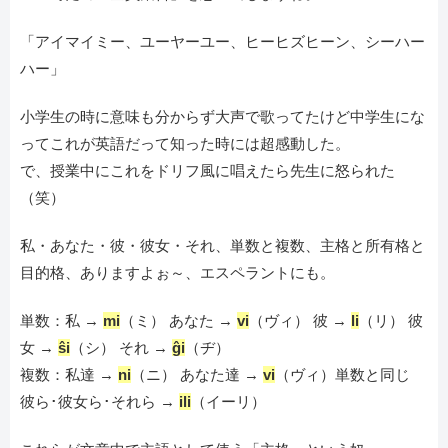
「アイマイミー、ユーヤーユー、ヒーヒズヒーン、シーハー
ハー」
小学生の時に意味も分からず大声で歌ってたけど中学生にな
ってこれが英語だって知った時には超感動した。
で、授業中にこれをドリフ風に唱えたら先生に怒られた
（笑）
私・あなた・彼・彼女・それ、単数と複数、主格と所有格と
目的格、ありますよぉ～、エスペラントにも。
単数：私 →
mi
（ミ） あなた →
vi
（ヴィ） 彼 →
li
（リ） 彼
女 →
ŝi
（シ） それ →
ĝi
（ヂ）
複数：私達 →
ni
（ニ） あなた達 →
vi
（ヴィ）単数と同じ
彼ら･彼女ら･それら →
ili
（イーリ）