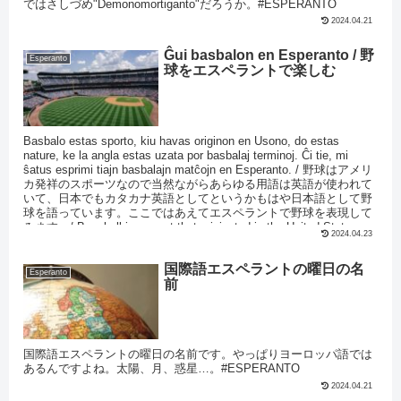
ではさしづめ"Demonomortiganto"だろうか。#ESPERANTO
2024.04.21
Ĝui basbalon en Esperanto / 野
Esperanto
球をエスペラントで楽しむ
Basbalo estas sporto, kiu havas originon en Usono, do estas
nature, ke la angla estas uzata por basbalaj terminoj. Ĉi tie, mi
ŝatus esprimi tiajn basbalajn matĉojn en Esperanto. / 野球はアメリ
カ発祥のスポーツなので当然ながらあらゆる用語は英語が使われて
いて、日本でもカタカナ英語としてというかもはや日本語として野
球を語っています。ここではあえてエスペラントで野球を表現して
みます。/ Baseball is a sport that originated in the United States, so
2024.04.23
it is natural that English is used for baseball terms. Here, I would
like to express such baseball matches in Esperanto.
国際語エスペラントの曜日の名
Esperanto
前
国際語エスペラントの曜日の名前です。やっぱりヨーロッパ語では
あるんですよね。太陽、月、惑星…。#ESPERANTO
2024.04.21