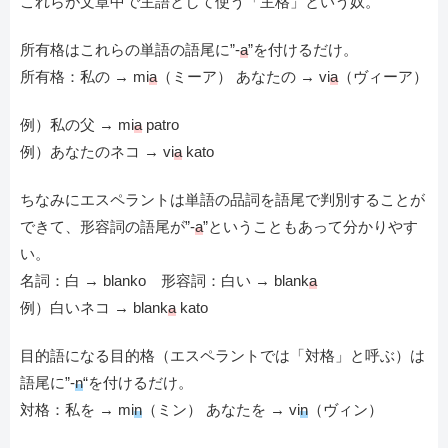
これらが文章中で主語として使う「主格」という奴。
所有格はこれらの単語の語尾に”-
a
”を付けるだけ。
所有格：私の → mi
a
（ミーア） あなたの → vi
a
（ヴィーア）
例）私の父 → mi
a
patro
例）あなたのネコ → vi
a
kato
ちなみにエスペラントは単語の品詞を語尾で判別することが
できて、形容詞の語尾が”-
a
”ということもあって分かりやす
い。
名詞：白 → blanko 形容詞：白い → blank
a
例）白いネコ → blank
a
kato
目的語になる目的格（エスペラントでは「対格」と呼ぶ）は
語尾に”-
n
“を付けるだけ。
対格：私を → mi
n
（ミン） あなたを → vi
n
（ヴィン）