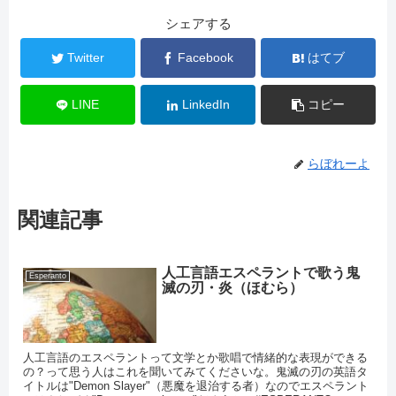
シェアする
Twitter
Facebook
はてブ
LINE
LinkedIn
コピー
らぼれーよ
関連記事
人工言語エスペラントで歌う鬼
Esperanto
滅の刃・炎（ほむら）
人工言語のエスペラントって文学とか歌唱で情緒的な表現ができる
の？って思う人はこれを聞いてみてくださいな。鬼滅の刃の英語タ
イトルは"Demon Slayer"（悪魔を退治する者）なのでエスペラント