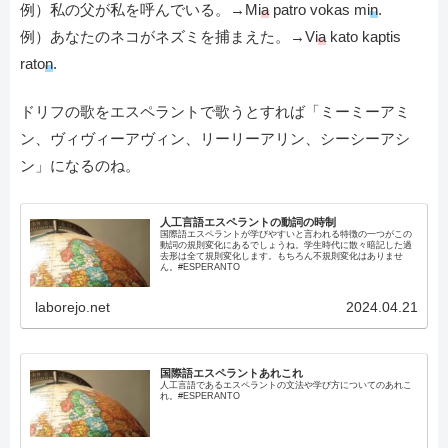
例）私の父が私を呼んでいる。→Mi
a
patro vokas mi
n
.
例）あなたのネコがネズミを捕まえた。→Vi
a
kato kaptis
rato
n
.
ドリフの歌をエスペラントで歌うとすれば「ミーミーアミ
ン、ヴィヴィーアヴィン、リーリーアリン、シーシーアシ
ン」になるのね。
人工言語エスペラントの動詞の時制
国際語エスペラントが学びやすいと言われる特徴の一つがこの
動詞の規則変化にあるでしょうね。学生時代に散々暗記した過
去形は全て規則変化します。もちろん不規則変化はありませ
ん。#ESPERANTO
laborejo.net
2024.04.21
国際語エスペラントあれこれ
人工言語であるエスペラントの文法や学び方についてのあれこ
れ。#ESPERANTO