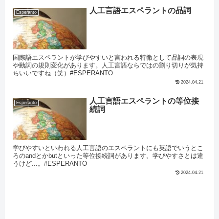
人工言語エスペラントの品詞
Esperanto
国際語エスペラントが学びやすいと言われる特徴として品詞の表現
や動詞の規則変化があります。人工言語ならではの割り切りが気持
ちいいですね（笑）#ESPERANTO
2024.04.21
人工言語エスペラントの等位接
Esperanto
続詞
学びやすいといわれる人工言語のエスペラントにも英語でいうとこ
ろのandとかbutといった等位接続詞があります。学びやすさとは違
うけど...。#ESPERANTO
2024.04.21